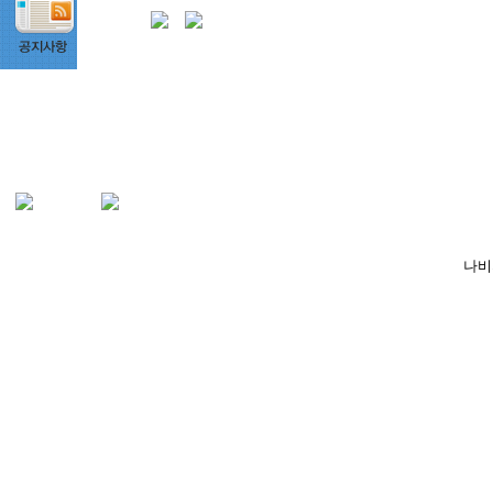
상호명: 단비커뮤니케이션즈
대표: 오형석
서울 강동구 천호동 449-49 힐탑 701호
사업자등록번호 215-20-50565
TEL : 070-4175-4600
e-mail : help@dan-b.kr
나비