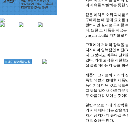
며 자유를 박탈하는 듯한 
같은 이치로 소위 과시품
구매하는 데 장애 요소를 설치
원하지만 실제로 구매할 수
다. 또한 그 제품을 지금은 
y aspiration)을 가지므
상호명: 단비커뮤니케이션즈
대표: 오형석
서울 강동구 천호동 449-49 힐탑 701호
고객에게 거래의 장벽을 
사업자등록번호 215-20-50565
디자이너 양복점인 비잔(Bija
TEL : 070-4175-4600
e-mail : help@dan-b.kr
다. 그렇다고 아무나 전화
있다. 거래 고객을 제한함
십 클럽이라든지 골프 회원
제품의 크기로써 거래의 
특한 색깔의 초대형 제품만
품이기에 더욱 갖고 싶도록
그 옷을 입어서 아름다운 
두 아름다워 보이는 것이다
일반적으로 거래의 장벽을
의 서너 배나 되는 값을 
자의 긍지가 더 높아질 수
가 감소하곤 한다.