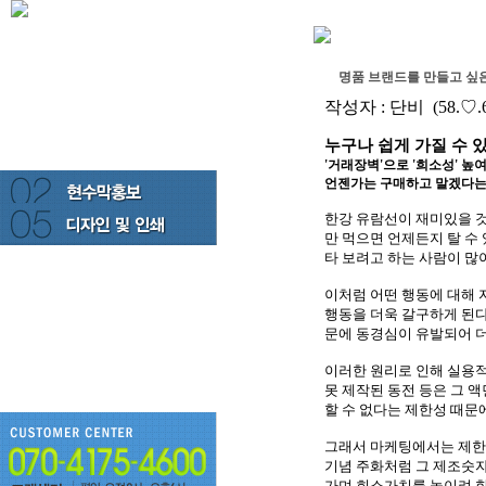
명품 브랜드를 만들고 싶
작성자 :
단비
(58.♡.
누구나 쉽게 가질 수 
'거래장벽'으로 '희소성' 높
언젠가는 구매하고 말겠다는
한강 유람선이 재미있을 
만 먹으면 언제든지 탈 수
타 보려고 하는 사람이 많
이처럼 어떤 행동에 대해
행동을 더욱 갈구하게 된다.
문에 동경심이 유발되어 더
이러한 원리로 인해 실용적
못 제작된 동전 등은 그 
할 수 없다는 제한성 때문
그래서 마케팅에서는 제한
기념 주화처럼 그 제조숫자
가며 희소가치를 높이려 한