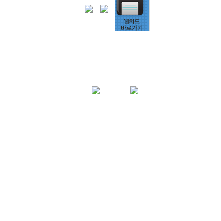
상호명: 단비커뮤니케이션즈
대표: 오형석
서울 강동구 천호동 449-49 힐탑 701호
사업자등록번호 215-20-50565
TEL : 070-4175-4600
e-mail : help@dan-b.kr